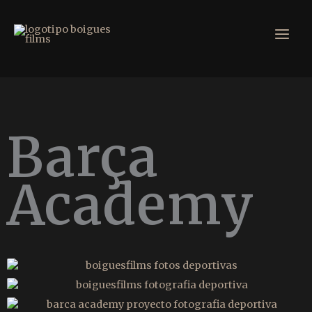
contenido
Ir
al
contenido
Barça
Academy