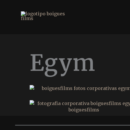
contenido
Ir
al
contenido
Egym