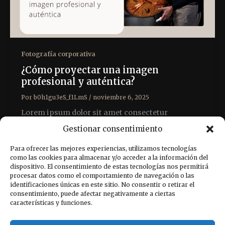
Fotografía corporativa
¿Cómo proyectar una imagen
profesional y auténtica?
Por
b0h1gu3eS_f1LmS
/
noviembre 6, 2025
Lorem ipsum dolor sit amet consectetur
adipiscing elit fermentum tortor, platea sed
Gestionar consentimiento
potenti commodo per eu lacinia congue nostra,
vivamus […]
Para ofrecer las mejores experiencias, utilizamos tecnologías
como las cookies para almacenar y/o acceder a la información del
dispositivo. El consentimiento de estas tecnologías nos permitirá
procesar datos como el comportamiento de navegación o las
identificaciones únicas en este sitio. No consentir o retirar el
consentimiento, puede afectar negativamente a ciertas
características y funciones.